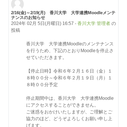
2/16(金)～2/19(月) 香川大学 大学連携Moodleメンテ
返信数: 0
ナンスのお知らせ
2024年 02月 5日(月曜日) 16:57
-
香川大学 管理者
の
投稿
香川大学 大学連携Moodleのメンテナンス
を行うため、下記のとおりMoodleを停止さ
せていただきます。
【停止日時】令和６年２月１６日（金）１
８時００分～令和６年２月１９日（月）１
８時００分予定
停止期間中は、香川大学 大学連携Moodle
にアクセスすることができません。
ご迷惑をおかけいたしますが、ご理解とご
協力のほど、どうぞよろしくお願い申し上
げます。