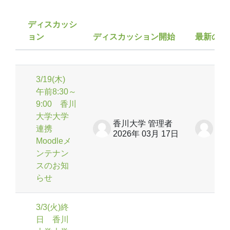
ディスカッシ
ョン
ディスカッション開始
最新の投
ステータス
ディスカッション一覧です。5 / 5 
3/19(木)
午前8:30～
9:00 香川
大学大学
香川大学 管理者
香川
連携
2026年 03月 17日
20
Moodleメ
ンテナン
スのお知
らせ
3/3(火)終
日 香川